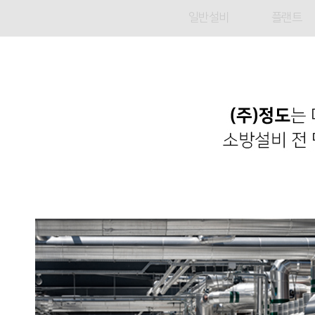
일반설비
플랜트