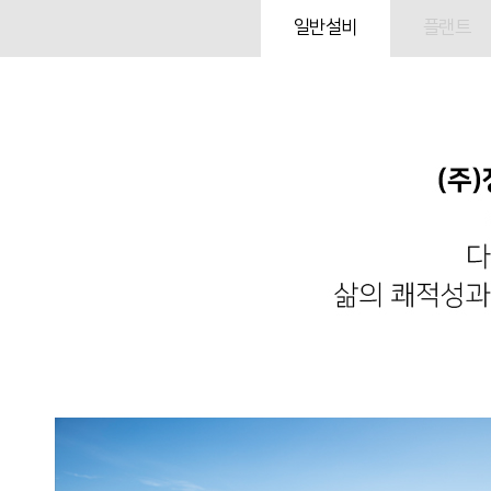
일반설비
플랜트