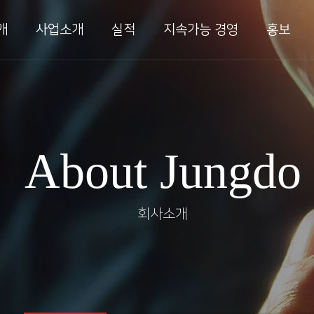
개
사업소개
실적
지속가능 경영
홍보
반설비
안전보건방침
New
플랜트
안전보건목표
인재
About Jungdo
이테크
품질/환경방침
CI
술개발
수상
외사업
회사소개
 및 인증
TAB
방시설