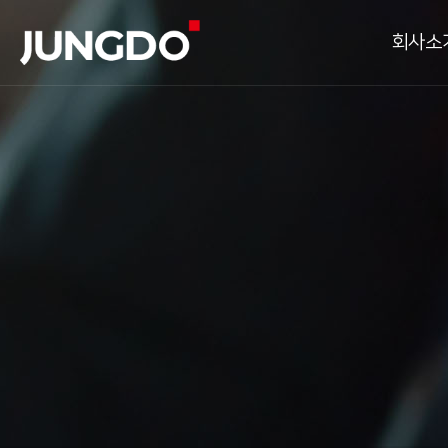
회사소
CEO인사말
일
연혁
핵심가치
하
조직도
기
해외법인현황
해
주요거래처
설계
오시는길
소