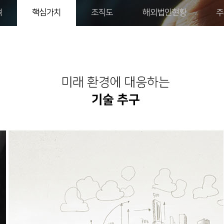
혁
핵심가치
조직도
해외법인현황
주