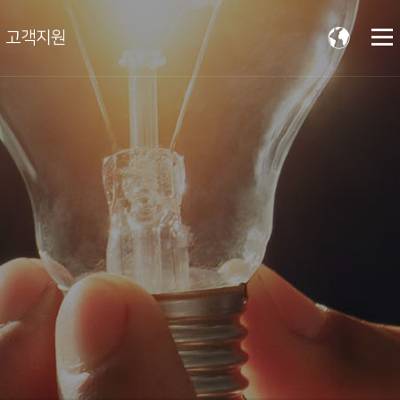
고객지원
s
Contact Us
채용
온라인 문의
소개
자료실
실적
법령정보
윤리경영
윤리강령