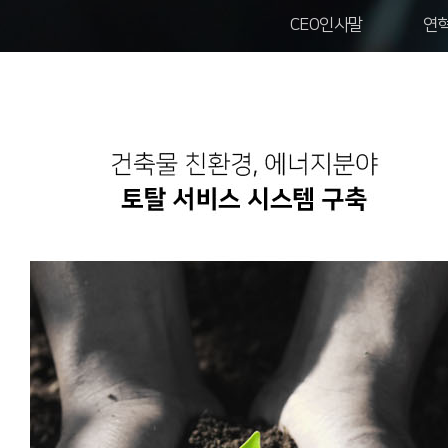
CEO인사말
연