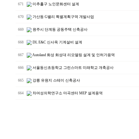
671
미추홀구 노인문화센터 설계
670
가산동 G밸리 특별계획구역 개발사업
669
원주시 단계동 공동주택 신축공사
668
DL E&C 신사옥 기계설비 설계
667
Autoland 화성 화성대 리모델링 설계 및 인허가용역
666
서울동신초등학교 그린스마트 미래학교 개축공사
665
강릉 유원지 스테이 신축공사
664
차여성의학연구소 마곡센터 MEP 설계용역