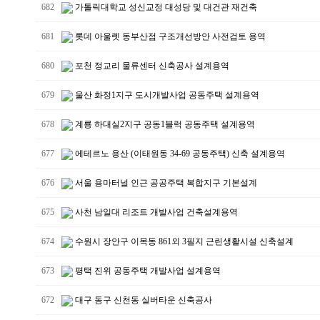
682
가톨릭대학교 성신교정 대성당 및 대건관 재건축
681
롯데 아울렛 동부산점 구조개선방안 사전검토 용역
680
포천 정교리 물류센터 신축공사 설계용역
679
울산 화정1지구 도시개발사업 공동주택 설계용역
678
계룡 하대실2지구 공동1블럭 공동주택 설계용역
677
에테르노 용산 (이태원동 34-69 공동주택) 신축 설계용역
676
서울 용마터널 인근 공공주택 복합지구 기본설계
675
사천 남일대 리조트 개발사업 건축설계용역
674
수원시 장안구 이목동 861외 3필지 근린생활시설 신축설계
673
평택 진위 공동주택 개발사업 설계용역
672
대구 동구 신천동 실버타운 신축공사