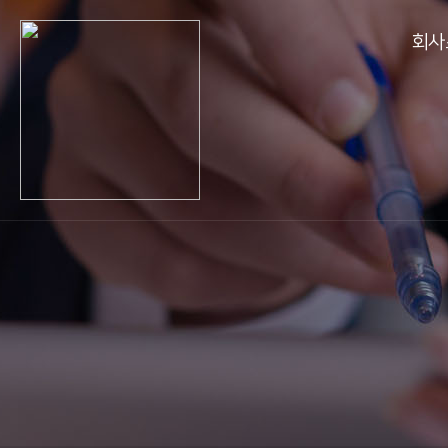
회사
CEO인사말
연혁
핵심가치
조직도
해외법인현황
주요거래처
오시는길