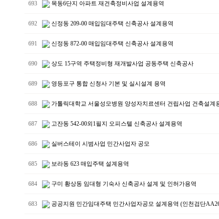
693
목동6단지 아파트 재건축정비사업 설계용역
692
신정동 209-00 매입임대주택 신축공사 설계용역
691
신정동 872-00 매입임대주택 신축공사 설계용역
690
상도 15구역 주택정비형 재개발사업 공동주택 신축공사
689
영등포구 통합 신청사 기본 및 실시설계 용역
688
가톨릭대학교 서울성모병원 양성자치료센터 건립사업 건축설계
687
고잔동 542-00외1필지 오피스텔 신축공사 설계용역
686
실버스테이 시범사업 민간사업자 공모
685
보라동 623 매입주택 설계용역
684
구미 황상동 임대형 기숙사 신축공사 설계 및 인허가용역
683
공공지원 민간임대주택 민간사업자공모 설계용역 (인천검단AA26B