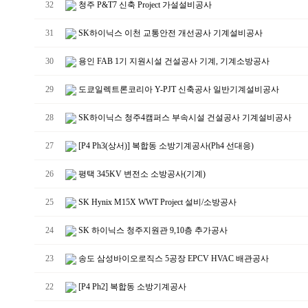
32
청주 P&T7 신축 Project 가설설비공사
31
SK하이닉스 이천 교통안전 개선공사 기계설비공사
30
용인 FAB 1기 지원시설 건설공사 기계, 기계소방공사
29
도쿄일렉트론코리아 Y-PJT 신축공사 일반기계설비공사
28
SK하이닉스 청주4캠퍼스 부속시설 건설공사 기계설비공사
27
[P4 Ph3(상서)] 복합동 소방기계공사(Ph4 선대응)
26
평택 345KV 변전소 소방공사(기계)
25
SK Hynix M15X WWT Project 설비/소방공사
24
SK 하이닉스 청주지원관 9,10층 추가공사
23
송도 삼성바이오로직스 5공장 EPCV HVAC 배관공사
22
[P4 Ph2] 복합동 소방기계공사