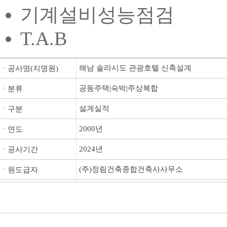
기계설비성능점검
T.A.B
해남 솔라시도 관광호텔 신축설계
ㆍ공사명(지명원)
공동주택|숙박|주상복합
ㆍ분류
설계실적
ㆍ구분
2000년
ㆍ연도
2024년
ㆍ공사기간
(주)정림건축종합건축사사무소
ㆍ원도급자