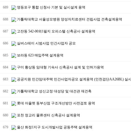
689
영등포구 통합 신청사 기본 및 실시설계 용역
688
가톨릭대학교 서울성모병원 양성자치료센터 건립사업 건축설계용역
687
고잔동 542-00외1필지 오피스텔 신축공사 설계용역
686
실버스테이 시범사업 민간사업자 공모
685
보라동 623 매입주택 설계용역
684
구미 황상동 임대형 기숙사 신축공사 설계 및 인허가용역
683
공공지원 민간임대주택 민간사업자공모 설계용역 (인천검단AA26BL) 실
682
가톨릭대학교 성신교정 대성당 및 대건관 재건축
681
롯데 아울렛 동부산점 구조개선방안 사전검토 용역
680
포천 정교리 물류센터 신축공사 설계용역
679
울산 화정1지구 도시개발사업 공동주택 설계용역