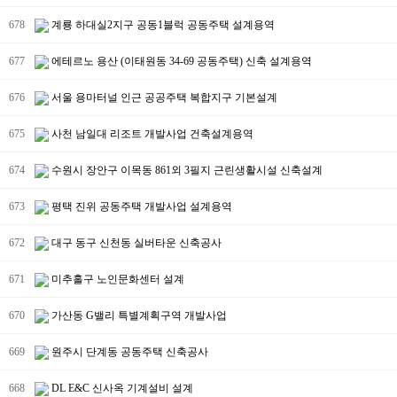
678
계룡 하대실2지구 공동1블럭 공동주택 설계용역
677
에테르노 용산 (이태원동 34-69 공동주택) 신축 설계용역
676
서울 용마터널 인근 공공주택 복합지구 기본설계
675
사천 남일대 리조트 개발사업 건축설계용역
674
수원시 장안구 이목동 861외 3필지 근린생활시설 신축설계
673
평택 진위 공동주택 개발사업 설계용역
672
대구 동구 신천동 실버타운 신축공사
671
미추홀구 노인문화센터 설계
670
가산동 G밸리 특별계획구역 개발사업
669
원주시 단계동 공동주택 신축공사
668
DL E&C 신사옥 기계설비 설계