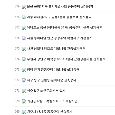
679
울산 화정1지구 도시개발사업 공동주택 설계용역
678
계룡 하대실2지구 공동1블럭 공동주택 설계용역
677
에테르노 용산 (이태원동 34-69 공동주택) 신축 설계용역
676
서울 용마터널 인근 공공주택 복합지구 기본설계
675
사천 남일대 리조트 개발사업 건축설계용역
674
수원시 장안구 이목동 861외 3필지 근린생활시설 신축설계
673
평택 진위 공동주택 개발사업 설계용역
672
대구 동구 신천동 실버타운 신축공사
671
미추홀구 노인문화센터 설계
670
가산동 G밸리 특별계획구역 개발사업
669
원주시 단계동 공동주택 신축공사