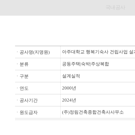
국내공사
아주대학교 행복기숙사 건립사업 설
ㆍ공사명(지명원)
공동주택|숙박|주상복합
ㆍ분류
설계실적
ㆍ구분
2000년
ㆍ연도
2024년
ㆍ공사기간
(주)정림건축종합건축사사무소
ㆍ원도급자