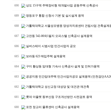
690
상도 15구역 주택정비형 재개발사업 공동주택 신축공사
689
영등포구 통합 신청사 기본 및 실시설계 용역
688
가톨릭대학교 서울성모병원 양성자치료센터 건립사업 건축설계
687
고잔동 542-00외1필지 오피스텔 신축공사 설계용역
686
실버스테이 시범사업 민간사업자 공모
685
보라동 623 매입주택 설계용역
684
구미 황상동 임대형 기숙사 신축공사 설계 및 인허가용역
683
공공지원 민간임대주택 민간사업자공모 설계용역 (인천검단AA26B
682
가톨릭대학교 성신교정 대성당 및 대건관 재건축
681
롯데 아울렛 동부산점 구조개선방안 사전검토 용역
680
포천 정교리 물류센터 신축공사 설계용역