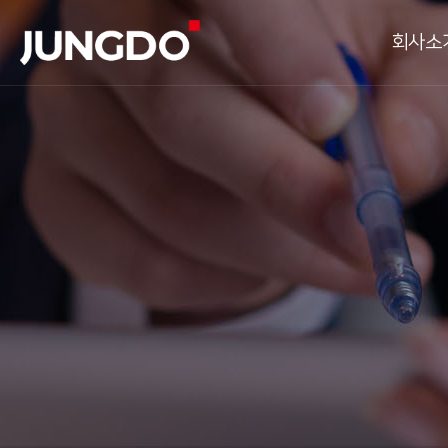
회사소
CEO인사말
일
연혁
핵심가치
하
조직도
기
해외법인현황
해
주요거래처
설계
오시는길
소