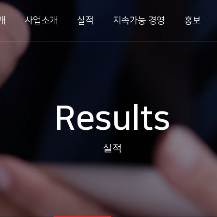
개
사업소개
실적
지속가능 경영
홍보
반설비
안전보건방침
New
플랜트
안전보건목표
인재
Results
이테크
품질/환경방침
CI
술개발
수상
외사업
실적
 및 인증
TAB
방시설