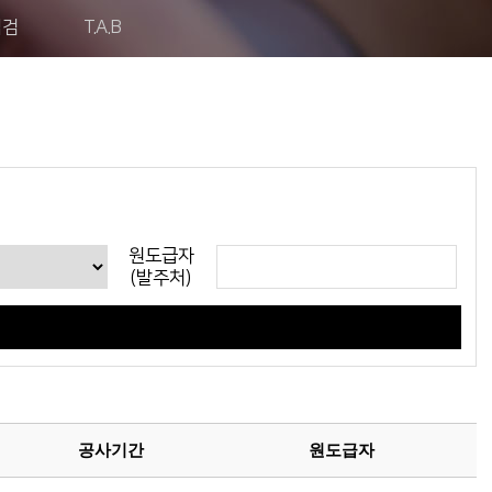
점검
T.A.B
원도급자
(발주처)
공사기간
원도급자