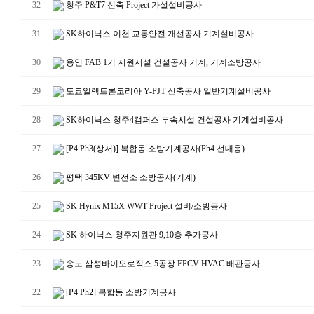
32
청주 P&T7 신축 Project 가설설비공사
31
SK하이닉스 이천 교통안전 개선공사 기계설비공사
30
용인 FAB 1기 지원시설 건설공사 기계, 기계소방공사
29
도쿄일렉트론코리아 Y-PJT 신축공사 일반기계설비공사
28
SK하이닉스 청주4캠퍼스 부속시설 건설공사 기계설비공사
27
[P4 Ph3(상서)] 복합동 소방기계공사(Ph4 선대응)
26
평택 345KV 변전소 소방공사(기계)
25
SK Hynix M15X WWT Project 설비/소방공사
24
SK 하이닉스 청주지원관 9,10층 추가공사
23
송도 삼성바이오로직스 5공장 EPCV HVAC 배관공사
22
[P4 Ph2] 복합동 소방기계공사