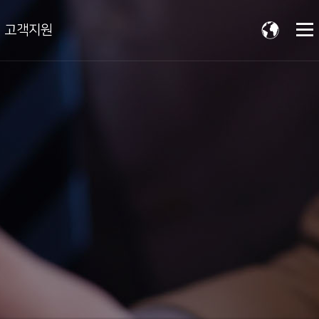
고객지원
s
Contact Us
채용
온라인 문의
소개
자료실
실적
법령정보
윤리경영
윤리강령