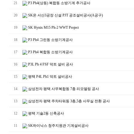
21
P3 Ph4(상동) 복합동 소방기계 추가공사
20
SK온 서산3공장 신설 PJT 공조설비공사(A공구)
19
SK Hynix M15 Ph-2 WWT Project
18
P3 Ph4 그린동 소방기계공사
17
P3 Ph4 복합동 소방기계공사
16
P3L Ph 4 FSF 덕트 설비 공사
15
평택 P4L Ph1 덕트 설비공사
14
삼성전자 평택 사무복합동 7층 리모델링 공사
13
삼성전자 평택 주차타워동 3층,5층 사무실 전환 공사
12
평택 기술2동 신축공사
11
SK하이닉스 청주지원관 기계설비공사