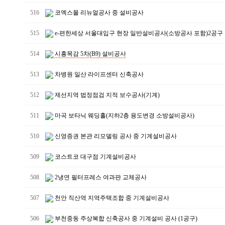
516
코엑스몰 리뉴얼공사 중 설비공사
515
e-편한세상 서울대입구 현장 일반설비공사(소방공사 포함)2공구
514
시흥목감 5차(B9) 설비공사
513
차병원 일산 라이프센터 신축공사
512
제선지역 법정점검 지적 보수공사(기계)
511
마곡 보타닉 웨딩홀(지하2층 용도변경 소방설비공사)
510
신영증권 본관 리모델링 공사 중 기계설비공사
509
코스트코 대구점 기계설비공사
508
2냉연 필터프레스 여과판 교체공사
507
천안 직산역 지역주택조합 중 기계설비공사
506
부천중동 주상복합 신축공사 중 기계설비 공사 (1공구)