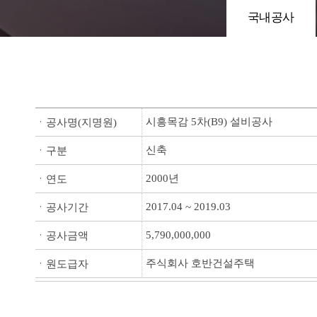
국내공사
시흥목감 5차(B9) 설비공사
ㆍ공사명(지명원)
신축
ㆍ구분
2000년
ㆍ연도
2017.04 ~ 2019.03
ㆍ공사기간
5,790,000,000
ㆍ공사금액
주식회사 호반건설주택
ㆍ원도급자