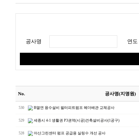
공사명
연도
No.
공사명(지명원)
530
B열연 용수설비 필터피트펌프 헤더배관 교체공사
529
세종시 4-1 생활권 P3권역(시공)건축설비공사(1공구)
528
아산그린센터 펌프 공급용 실링수 개선 공사