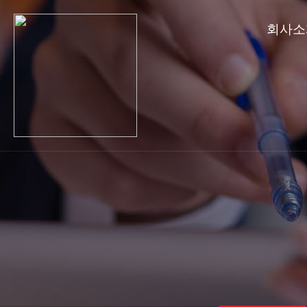
회사소
CEO인사말
연혁
핵심가치
조직도
해외법인현황
주요거래처
오시는길