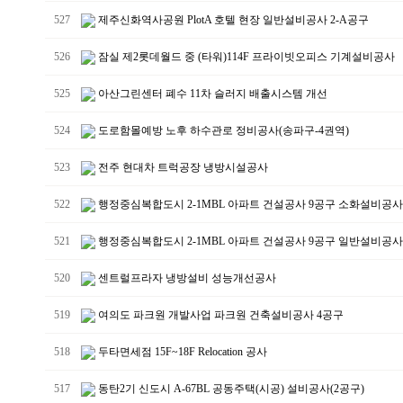
527
제주신화역사공원 PlotA 호텔 현장 일반설비공사 2-A공구
526
잠실 제2롯데월드 중 (타워)114F 프라이빗오피스 기계설비공사
525
아산그린센터 폐수 11차 슬러지 배출시스템 개선
524
도로함몰예방 노후 하수관로 정비공사(송파구-4권역)
523
전주 현대차 트럭공장 냉방시설공사
522
행정중심복합도시 2-1MBL 아파트 건설공사 9공구 소화설비공사
521
행정중심복합도시 2-1MBL 아파트 건설공사 9공구 일반설비공사
520
센트럴프라자 냉방설비 성능개선공사
519
여의도 파크원 개발사업 파크원 건축설비공사 4공구
518
두타면세점 15F~18F Relocation 공사
517
동탄2기 신도시 A-67BL 공동주택(시공) 설비공사(2공구)